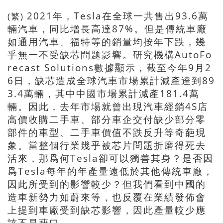
2021年，Tesla在全球一共售出93.6萬
(繁)
輛汽車，同比增長高達87%。但是傳統車廠
如通用汽車、福特等的銷量均按年下跌，幾
乎無一不受缺芯問题影響。研究機構AutoFo
recast Solutions數據顯示，截至今年9月2
6日，缺芯造成全球汽車市場累計減產達到89
3.4萬輛，其中中國市場累計減產181.4萬
輛。因此，去年市場就曾出現汽車經銷4S店
高價收購二手車、部分車企交付缺少部分零
部件的車型、二手車價值不跌反升等奇葩現
象。當整個行業幾乎被芯片問題折磨得死去
活來，那爲何Tesla卻可以獨善其身？是否因
爲Tesla每年的年產量遠低於其他傳統車廠，
因此所受到的影響較少？但我們看到中國的
造車新勢力如蔚來等，也反覆在業績發佈會
上提到車廠受到缺芯影響，因此產量較少應
該不是藉口。