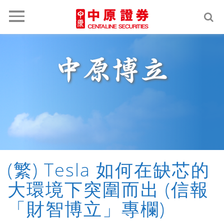
Toggle
navigation
中原博立
(繁) Tesla 如何在缺芯的
大環境下突圍而出 (信報
「財智博立」專欄)