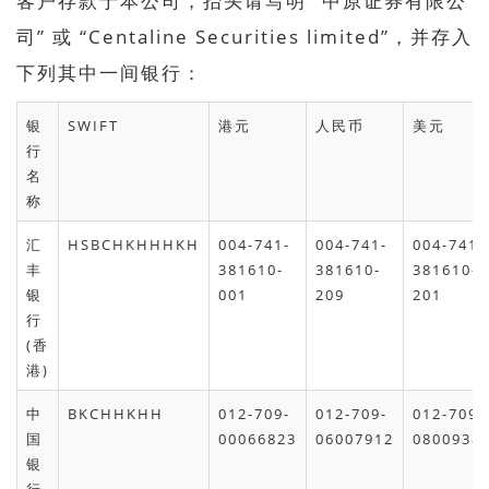
客户存款于本公司，抬头请写明 “中原证券有限公
司” 或 “Centaline Securities limited”，并存入
下列其中一间银行：
银
SWIFT
港元
人民币
美元
行
名
称
汇
HSBCHKHHHKH
004-741-
004-741-
004-741-
丰
381610-
381610-
381610-
银
001
209
201
行
(香
港)
中
BKCHHKHH
012-709-
012-709-
012-709-
国
00066823
06007912
0800938
银