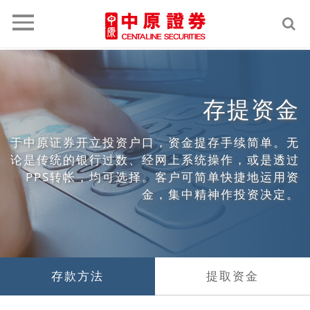
Toggle
navigation
存提资金
于中原证券开立投资户口，资金提存手续简单。无
论是传统的银行过数、经网上系统操作，或是透过
PPS转帐，均可选择。客户可简单快捷地运用资
金，集中精神作投资决定。
存款方法
提取资金