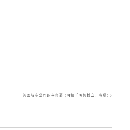
美國航空公司的喜與憂 (明報「明智博立」專欄)