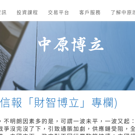
資訊
投資課程
交易平台
客戶服務
了解中原
中原博立
金
認購
專家 BLOGGER
存提股票
債券
最新課程
公司簡介
港股需知
平台下載
基金
研究分析
投資教室
招聘人才
保證金(孖展)
投資移民
投資頻道
中
佣金及收費
常見問題
(信報「財智博立」專欄)
，不明朗因素多的是，可謂一波未平，一波又起
戰爭沒完沒了下，引致通脹加劇，供應鏈受阻，