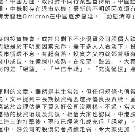
隨。中國方面，政府對不同行業監管持續；中國
艱，中概股存在退市危機；最新的不明朗因素還
毒變種Omicron在中國逐步蔓延，「動態清零
時的投資機會，或許只剩下不少優質公司股價大
問題是於不明朗因素充斥，差不多人人看淡下，
股市循環不息，有起有落，投資之父約翰鄧普頓
疑中成長，在憧憬中成熟，在希望中毀滅」，大
到的是「絕望」、「半信半疑」、「充滿憧憬」
原則的文章，雖然是老生常談，但任何規條也值
先，文章提到中長期投資需要選擇優良投資標，
應該於合理估值下買入好公司沒兩樣。不過，當
差勁的投資環境及氣氛。相信大家也認同，中港
二連三的打擊後，現時已經演化成充斥「絕望」
程中，好公司的股價仍會持續走弱，令大家更加