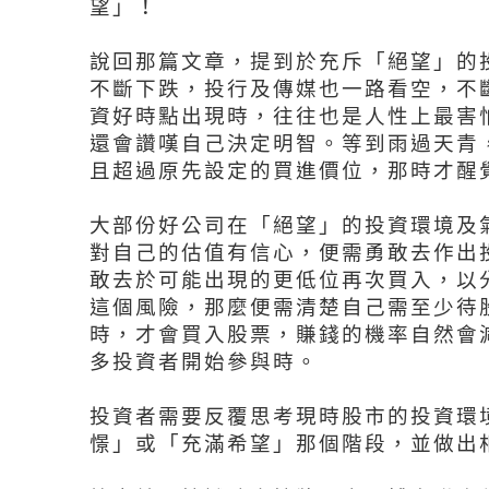
望」！
說回那篇文章，提到於充斥「絕望」的
不斷下跌，投行及傳媒也一路看空，不
資好時點出現時，往往也是人性上最害
還會讚嘆自己決定明智。等到雨過天青
且超過原先設定的買進價位，那時才醒
大部份好公司在「絕望」的投資環境及
對自己的估值有信心，便需勇敢去作出
敢去於可能出現的更低位再次買入，以
這個風險，那麼便需清楚自己需至少待
時，才會買入股票，賺錢的機率自然會
多投資者開始參與時。
投資者需要反覆思考現時股市的投資環
憬」或「充滿希望」那個階段，並做出