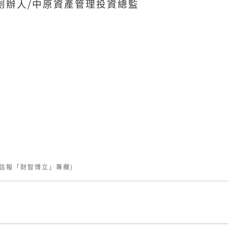
創辦人/中原資產管理投資總監
(信報「財智博立」專欄)