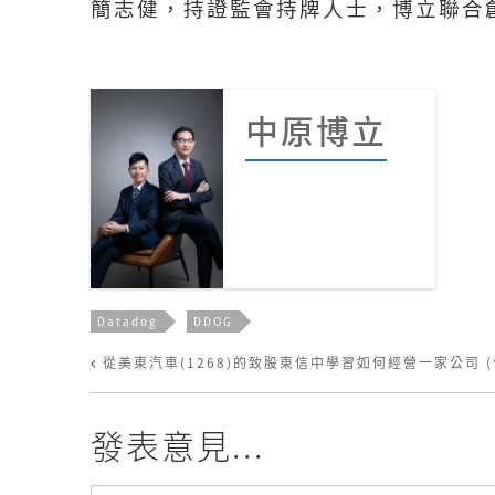
簡志健，持證監會持牌人士，博立聯合
中原博立
Datadog
DDOG
從美東汽車(1268)的致股東信中學習如何經營一家公司 
發表意見...