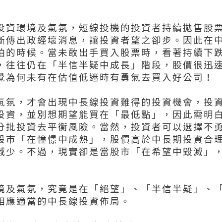
投資環境及氣氛，短線投機的投資者持續拋售股
斷傳出政經壞消息，讓投資者望之卻步。因此在
怕的時候。當未敢出手買入股票時，看著持續下
，往往仍在「半信半疑中成長」階段，股價很迅
覺為何未有在估值低迷時有勇氣去買入好公司！
氣氛，才會出現中長線投資難得的投資機會，投
投資，並別想期望能買在「最低點」，因此需明
分批投資去平衡風險。當然，投資者可以選擇不
股市「在憧憬中成熟」，股價高於中長期投資合
減少。不過，現實卻是當股市「在希望中毀滅」
境及氣氛，究竟是在「絕望」、「半信半疑」、
相應適當的中長線投資佈局。