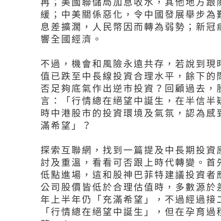
再；美國聯儲局加息收水，其他地方跟
緩；中美關係惡化，令中國發展舉步為
息差擴濶，人民幣因而轉為弱勢；新冠病
響全國經濟。
不過，機會和風險永遠共存，若說到現
值已跌至中長線投資合理水平，餘下的
否足夠底氣作出逆市投資？回顧過去，
言：「行情總在絕望中誕生，在半信半
時中港股市的投資環境及氣氛，認為感
滿希望」？
探索互聯網，找到一篇提及中長期投資
討及重溫，看看可否跟上時代轉變。首
低點進場，這和股神巴菲特建議投資者
公司股價皆低於合理估值時，多數源於
年上半年仍「充滿希望」，不過經過接
「行情總在絕望中誕生」，但在孕育過