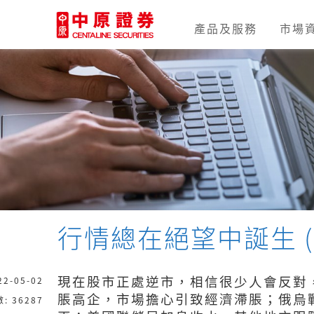
產品及服務
市場
開戶流程
本地股票
存提資
新股
行情總在絕望中誕生 
現在股市正處逆市，相信很少人會反對
22-05-02
脹高企，市場擔心引致經濟滯脹；俄烏
: 36287