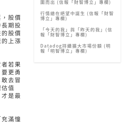
圍而出 (信報「財智博立」專欄)
行情總在絕望中誕生 (信報「財智
票，股價
博立」專欄)
中長期投
「今天的我」與「昨天的我」(信
跌的股價
報「財智博立」專欄)
速的上漲
Datadog持續擴大市場份額 (明
報「明智博立」專欄)
資者若果
白要更勇
勇敢去冒
理估值
，才是最
「充滿憧