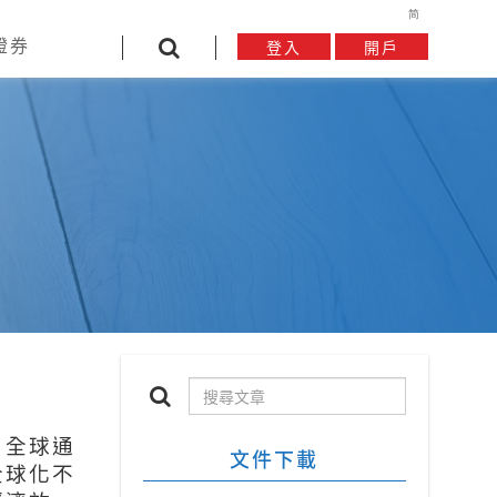
简
證券
登入
開戶
原翱翔
表格下載
中原華德
聯絡中原
：全球通
文件下載
全球化不