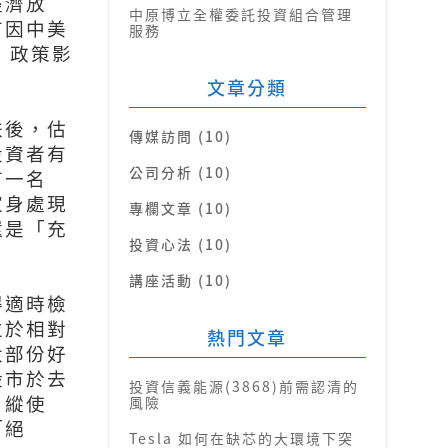
經濟放
中原博立全權委託投資組合管理
有因中美
服務
」政策影
文章分類
跌後，估
傳媒訪問 (10)
投資者有
公司分析 (10)
有一名
家身處現
專欄文章 (10)
還是「充
投資心法 (10)
講座活動 (10)
得適時檢
並於相對
熱門文章
大部份好
股市於去
投資信義能源(3868)前需認清的
，縱使
風險
「絕
Tesla 如何在缺芯的大環境下突