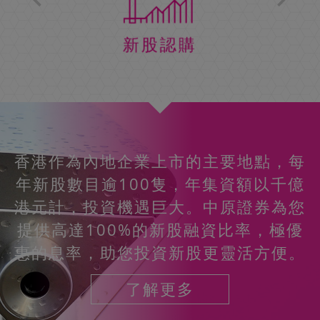
新股認購
客戶可於中原證券開立現金(Cash)及保
香港作為內地企業上市的主要地點，每
為您搜羅一系列不同級別的債券，包括
投資前，必先求知。我們的投資課程或
證金(Margin)戶口，以買賣所有香港交
來自世界各地的專業團隊，為您打點一
年新股數目逾100隻，年集資額以千億
政府債券、企業債券及永續債券等等。
市場講座，適合任何程度的投資者，不
港元計，投資機遇巨大。中原證券為您
切，挖掘投資機會、分散投資、控制注
易所上市的股票，包括認股證、牛熊
閣下亦可根據不同的風險評級、市況及
論是初接觸投資或資深投資者，都定能
證、交易所上市基金(ETF) 及政府通脹
提供高達100%的新股融資比率，極優
碼、監察風險，一應俱全。
投資目標，挑選合適自己的債券。
找到合適的課程。
惠的息率，助您投資新股更靈活方便。
債券(iBond)等。
了解更多
了解更多
了解更多
了解更多
了解更多