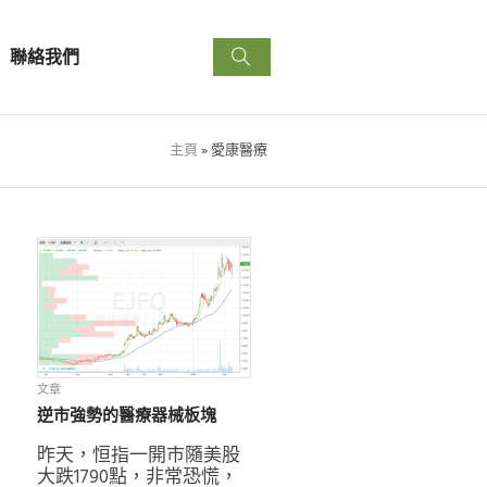
聯絡我們
主頁
»
愛康醫療
文章
逆市強勢的醫療器械板塊
昨天，恒指一開市隨美股
大跌1790點，非常恐慌，