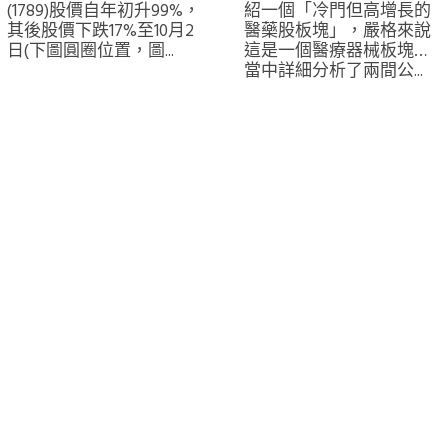
(1789)股價自年初升99%，
紹一個「冷門但高增長的
其後股價下跌17%至10月2
醫藥股板塊」，嚴格來說
日(下圖圓圈位置，圖...
這是一個醫療器械板塊，
當中詳細分析了兩間公...