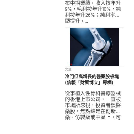
布中期業績，收入按年升
9%，毛利按年升10%，純
利按年升26%；純利率明
顯提升，...
文章
冷門但高增長的醫藥股板塊
(信報「財智博立」專欄)
從事植入性骨科醫療器械
的香港上市公司，一直被
市場所忽視，投資者談醫
藥股，焦點總是在創新
藥、仿製藥或中藥上，可
是...